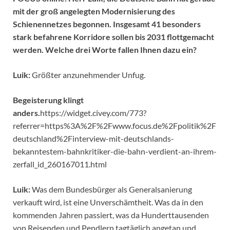
mit der groß angelegten Modernisierung des
Schienennetzes begonnen. Insgesamt 41 besonders
stark befahrene Korridore sollen bis 2031 flottgemacht
werden. Welche drei Worte fallen Ihnen dazu ein?
Luik:
Größter anzunehmender Unfug.
Begeisterung klingt
anders.
https://widget.civey.com/773?
referrer=https%3A%2F%2Fwww.focus.de%2Fpolitik%2F
deutschland%2Finterview-mit-deutschlands-
bekanntestem-bahnkritiker-die-bahn-verdient-an-ihrem-
zerfall_id_260167011.html
Luik:
Was dem Bundesbürger als Generalsanierung
verkauft wird, ist eine Unverschämtheit. Was da in den
kommenden Jahren passiert, was da Hunderttausenden
von Reisenden und Pendlern tagtäglich angetan und