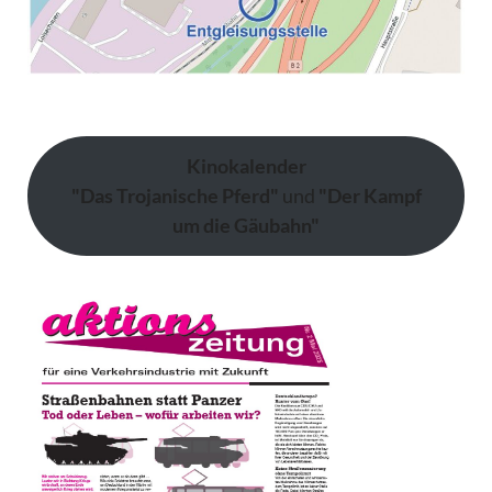
Kinokalender
"Das Trojanische Pferd"
und
"Der Kampf
um die Gäubahn"