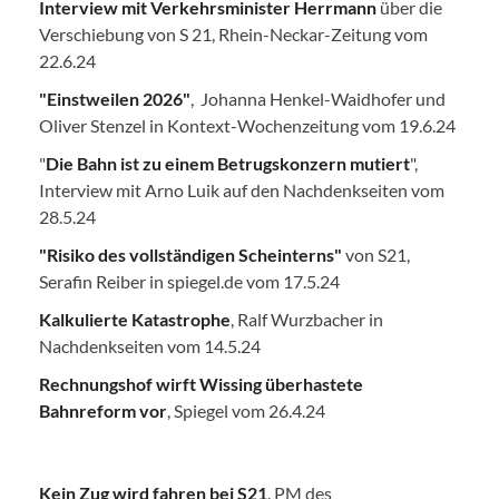
Interview mit Verkehrsminister Herrmann
über die
Verschiebung von S 21, Rhein-Neckar-Zeitung vom
22.6.24
"Einstweilen 2026"
, Johanna Henkel-Waidhofer und
Oliver Stenzel in Kontext-Wochenzeitung vom 19.6.24
"
Die Bahn ist zu einem Betrugskonzern mutiert
",
Interview mit Arno Luik auf den Nachdenkseiten vom
28.5.24
"Risiko des vollständigen Scheinterns"
von S21,
Serafin Reiber in spiegel.de vom 17.5.24
Kalkulierte Katastrophe
, Ralf Wurzbacher in
Nachdenkseiten vom 14.5.24
Rechnungshof wirft Wissing überhastete
Bahnreform vor
, Spiegel vom 26.4.24
Kein Zug wird fahren bei S21
. PM des