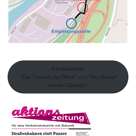
Kinokalender
"Das Trojanische Pferd"
und
"Der Kampf
um die Gäubahn"