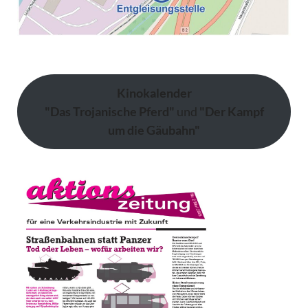
Kinokalender
"Das Trojanische Pferd"
und
"Der Kampf
um die Gäubahn"