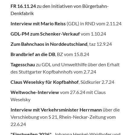
FR 16.11.24
zu den Initiativen von Bürgerbahn-
Denkfabrik
Interview mit Mario Reiss
(GDL) in RND vom 2.11.24
GDL-PM zum Schenker-Verkauf
vom 1.10.24
Zum Bahnchaos in Norddeutschland
, taz 12.9.24
Brandbrief an die DB
, BZ vom 15.8.24
Tagesschau
zu GDL und Umwelthilfe über den Erhalt
des Stuttgarter Kopfbahnhofs vom 2.7.24
Claus Weselsky für Kopfbahhof
, Südkurier 2.7.24
Weltwoche-Interview
vom 27.6.24 mit Claus
Weselsky
Interview mit Verkehrsminister Herrmann
über die
Verschiebung von S 21, Rhein-Neckar-Zeitung vom
22.6.24
"Einstweilen 2026"
, Johanna Henkel-Waidhofer und