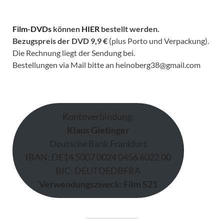
Film-DVDs
können
HIER
bestellt werden.
Bezugspreis der DVD
9,9 €
(plus Porto und Verpackung).
Die Rechnung liegt der Sendung bei.
Bestellungen via Mail bitte an heinoberg38@gmail.com
Kontoverbindung:
Klaus Gietinger
Deutsche Bank Frankfurt
IBAN: DE14 5007 0024 0456 6022 00
BIC: DEUTDEDBFRA
Verwendungszweck: Film S21