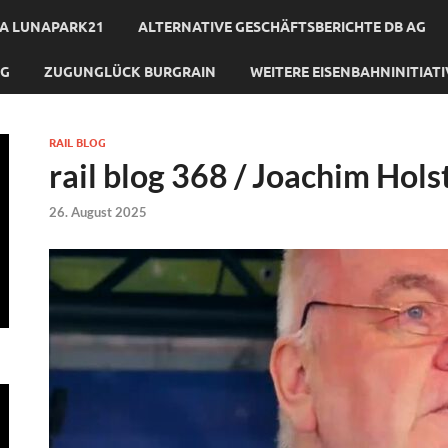
A LUNAPARK21
ALTERNATIVE GESCHÄFTSBERICHTE DB AG
NG
ZUGUNGLÜCK BURGRAIN
WEITERE EISENBAHNINITIAT
RAIL BLOG
rail blog 368 / Joachim Hols
26. August 2025