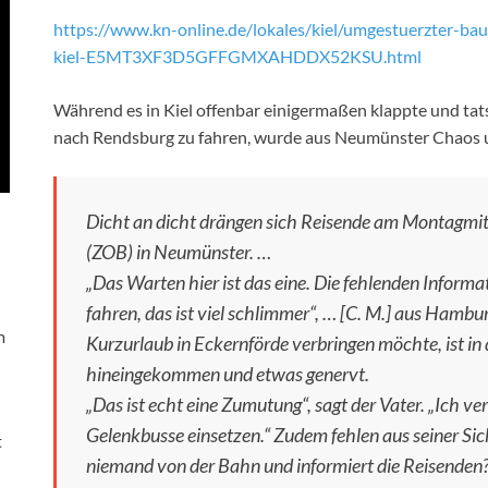
https://www.kn-online.de/lokales/kiel/umgestuerzter-b
kiel-E5MT3XF3D5GFFGMXAHDDX52KSU.html
Während es in Kiel offenbar einigermaßen klappte und ta
nach Rendsburg zu fahren, wurde aus Neumünster Chaos 
Dicht an dicht drängen sich Reisende am Montagm
(ZOB) in Neumünster. …
„Das Warten hier ist das eine. Die fehlenden Informa
fahren, das ist viel schlimmer“, … [C. M.] aus Hambur
m
Kurzurlaub in Eckernförde verbringen möchte, ist i
hineingekommen und etwas genervt.
„Das ist echt eine Zumutung“, sagt der Vater. „Ich ve
Gelenkbusse einsetzen.“ Zudem fehlen aus seiner Si
t
niemand von der Bahn und informiert die Reisenden? 