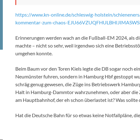
https://www.kn-online.de/schleswig-holstein/schienener
kommentar-zum-chaos-EJU66VZUQFHULBHIJIMASWSP
Erinnerungen werden wach an die Fußball-EM 2024, als d
machte – nicht so sehr, weil irgendwo sich eine Betriebsstö
umgehen konnte.
Beim Baum vor den Toren Kiels legte die DB sogar noch ein
Neumünster fuhren, sondern in Hamburg Hbf gestoppt wur
schräg genug gewesen, die Züge ins Betriebswerk Hambur
Halt in Hamburg-Dammtor wahrzunehmen, oder aber die Z
am Hauptbahnhof, der eh schon überlastet ist? Was sollte 
Hat die Deutsche Bahn für so etwas keine Notfallpläne, d