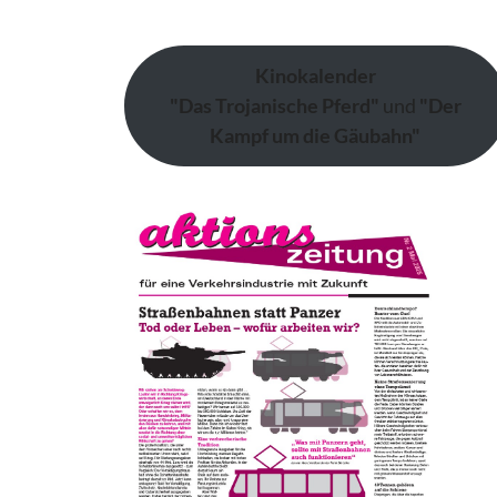
Kinokalender
"Das Trojanische Pferd"
und
"Der
Kampf um die Gäubahn"