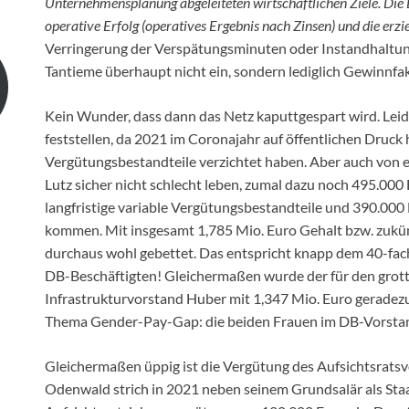
Unternehmensplanung abgeleiteten wirtschaftlichen Ziele. Die 
operative Erfolg (operatives Ergebnis nach Zinsen) und die erz
Verringerung der Verspätungsminuten oder Instandhaltun
Tantieme überhaupt nicht ein, sondern lediglich Gewinnfak
Kein Wunder, dass dann das Netz kaputtgespart wird. Leide
feststellen, da 2021 im Coronajahr auf öffentlichen Druck 
Vergütungsbestandteile verzichtet haben. Aber auch von 
Lutz sicher nicht schlecht leben, zumal dazu noch 495.000
langfristige variable Vergütungsbestandteile und 390.000
kommen. Mit insgesamt 1,785 Mio. Euro Gehalt bzw. zukünf
durchaus wohl gebettet. Das entspricht knapp dem 40-fach
DB-Beschäftigten! Gleichermaßen wurde der für den grott
Infrastrukturvorstand Huber mit 1,347 Mio. Euro geradezu
Thema Gender-Pay-Gap: die beiden Frauen im DB-Vorstand
Gleichermaßen üppig ist die Vergütung des Aufsichtsratsv
Odenwald strich in 2021 neben seinem Grundsalär als Sta