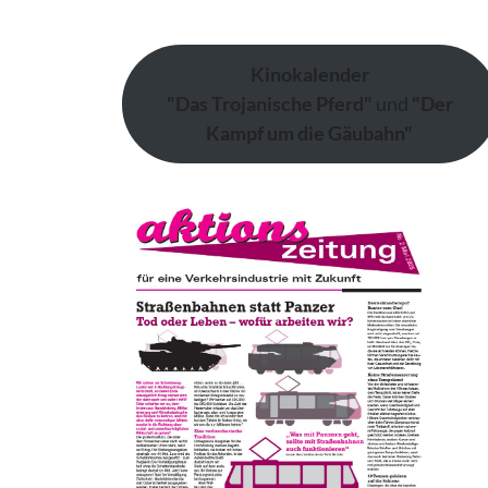
Kinokalender
"Das Trojanische Pferd"
und
"Der
Kampf um die Gäubahn"