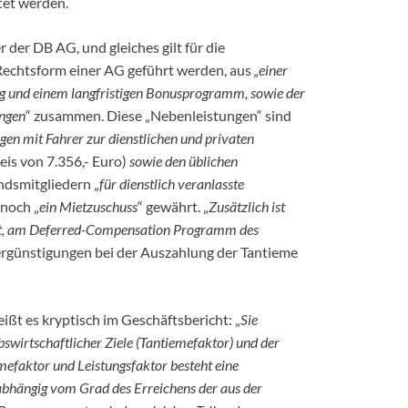
tet werden.
der DB AG, und gleiches gilt für die
 Rechtsform einer AG geführt werden, aus
„einer
ng und einem langfristigen Bonusprogramm, sowie der
ungen
“ zusammen. Diese „Nebenleistungen“ sind
gen mit Fahrer zur dienstlichen und privaten
eis von 7.356,- Euro)
sowie den üblichen
ndsmitgliedern „
für dienstlich veranlasste
 noch „
ein Mietzuschuss
“ gewährt. „
Zusätzlich ist
ellt, am Deferred-Compensation Programm des
Vergünstigungen bei der Auszahlung der Tantieme
ßt es kryptisch im Geschäftsbericht: „
Sie
swirtschaftlicher Ziele (Tantiemefaktor) und der
emefaktor und Leistungsfaktor besteht eine
 abhängig vom Grad des Erreichens der aus der