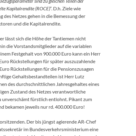
Bezugsparameter sind zu gleichen Teilen der
ielte Kapitalrendite (ROCE)
“. D.h. Ziele wie
g des Netzes gehen in die Bemessung der
toren und die Kapitalrendite.
r lässt sich die Höhe der Tantiemen nicht
hin die Vorstandsmitglieder auf die variablen
einem Festgehalt von 900.000 Euro kann ein Herr
 Euro Rückstellungen für später auszuzahlende
 Euro Rückstellungen für die Pensionszusagen
tige Gehaltsbestandteilen ist Herr Lutz
en des durchschnittlichen Jahresgehaltes eines
igen Zustand des Netzes verantwortliche
 unverschämt fürstlich entlohnt. Pikant zum
 bekamen jeweils nur rd. 400.000 Euro!
orsitzenden. Der bis jüngst agierende AR-Chef
atssekretär im Bundesverkehrsministerium eine