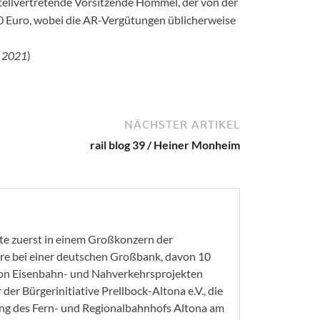
tellvertretende Vorsitzende Hommel, der von der
 Euro, wobei die AR-Vergütungen üblicherweise
ht 2021
)
NÄCHSTER ARTIKEL
rail blog 39 / Heiner Monheim
ete zuerst in einem Großkonzern der
re bei einer deutschen Großbank, davon 10
 von Eisenbahn- und Nahverkehrsprojekten
r der Bürgerinitiative Prellbock-Altona e.V., die
ung des Fern- und Regionalbahnhofs Altona am