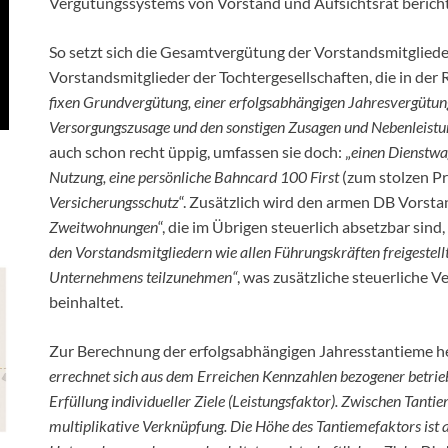
Vergütungssystems von Vorstand und Aufsichtsrat berich
So setzt sich die Gesamtvergütung der Vorstandsmitglieder 
Vorstandsmitglieder der Tochtergesellschaften, die in der
fixen Grundvergütung, einer erfolgsabhängigen Jahresvergütu
Versorgungszusage und den sonstigen Zusagen und Nebenleist
auch schon recht üppig, umfassen sie doch: „
einen Dienstwa
Nutzung, eine persönliche Bahncard 100 First
(zum stolzen Pr
Versicherungsschutz
“. Zusätzlich wird den armen DB Vorsta
Zweitwohnungen
“, die im Übrigen steuerlich absetzbar sind,
den Vorstandsmitgliedern wie allen Führungskräften freigest
Unternehmens teilzunehmen“
, was zusätzliche steuerliche 
beinhaltet.
Zur Berechnung der erfolgsabhängigen Jahresstantieme hei
errechnet sich aus dem Erreichen Kennzahlen bezogener betrieb
Erfüllung individueller Ziele (Leistungsfaktor). Zwischen Tanti
multiplikative Verknüpfung. Die Höhe des Tantiemefaktors ist