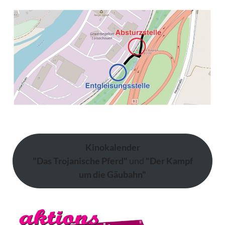
Kinokalender
"Das Trojanische Pferd"
und
"Der Kampf
um die Gäubahn"