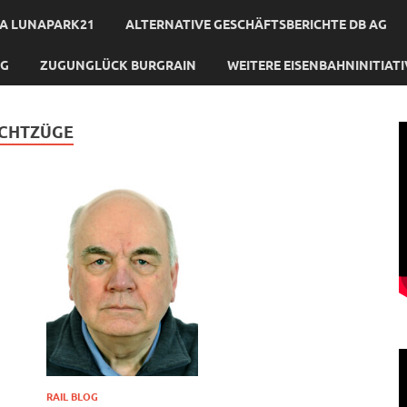
A LUNAPARK21
ALTERNATIVE GESCHÄFTSBERICHTE DB AG
NG
ZUGUNGLÜCK BURGRAIN
WEITERE EISENBAHNINITIAT
CHTZÜGE
RAIL BLOG