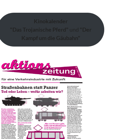
Kinokalender
"Das Trojanische Pferd"
und
"Der
Kampf um die Gäubahn"