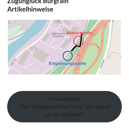
Zugunglück Burgrain
Artikelhinweise
Kinokalender
"Das Trojanische Pferd"
und
"Der Kampf
um die Gäubahn"