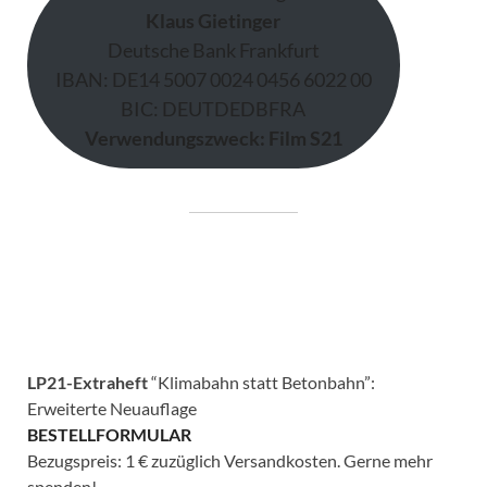
Klaus Gietinger
Deutsche Bank Frankfurt
IBAN: DE14 5007 0024 0456 6022 00
BIC: DEUTDEDBFRA
Verwendungszweck: Film S21
LP21-Extraheft
“Klimabahn statt Betonbahn”:
Erweiterte Neuauflage
BESTELLFORMULAR
Bezugspreis: 1 € zuzüglich Versandkosten. Gerne mehr
spenden!