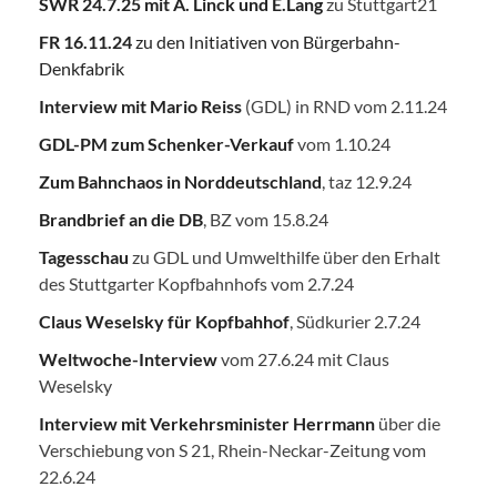
SWR 24.7.25
mit A. Linck und E.Lang
zu Stuttgart21
FR 16.11.24
zu den Initiativen von Bürgerbahn-
Denkfabrik
Interview mit Mario Reiss
(GDL) in RND vom 2.11.24
GDL-PM zum Schenker-Verkauf
vom 1.10.24
Zum Bahnchaos in Norddeutschland
, taz 12.9.24
Brandbrief an die DB
, BZ vom 15.8.24
Tagesschau
zu GDL und Umwelthilfe über den Erhalt
des Stuttgarter Kopfbahnhofs vom 2.7.24
Claus Weselsky für Kopfbahhof
, Südkurier 2.7.24
Weltwoche-Interview
vom 27.6.24 mit Claus
Weselsky
Interview mit Verkehrsminister Herrmann
über die
Verschiebung von S 21, Rhein-Neckar-Zeitung vom
22.6.24