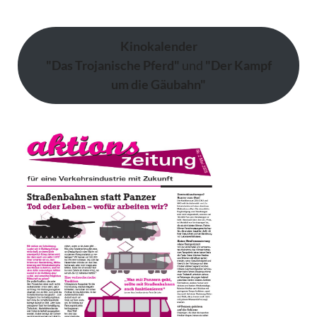
Kinokalender
"Das Trojanische Pferd"
und
"Der Kampf
um die Gäubahn"