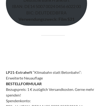
Deutsche Bank Frankfurt
IBAN: DE14 5007 0024 0456 6022 00
BIC: DEUTDEDBFRA
Verwendungszweck: Film S21
LP21-Extraheft
“Klimabahn statt Betonbahn”:
Erweiterte Neuauflage
BESTELLFORMULAR
Bezugspreis: 1 € zuzüglich Versandkosten. Gerne mehr
spenden!
Spendenkonto: