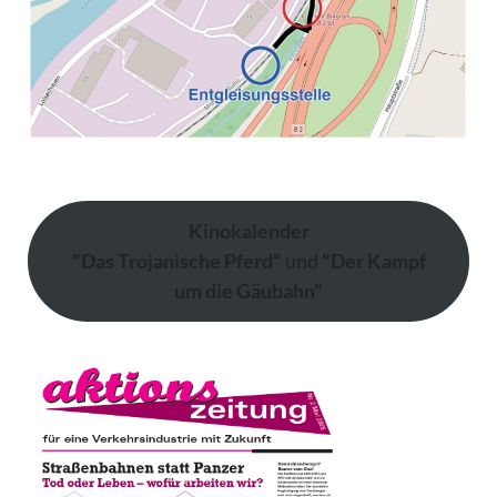
Kinokalender
"Das Trojanische Pferd"
und
"Der Kampf
um die Gäubahn"