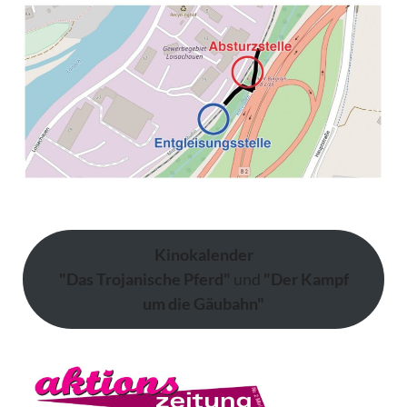
Kinokalender
"Das Trojanische Pferd"
und
"Der Kampf
um die Gäubahn"