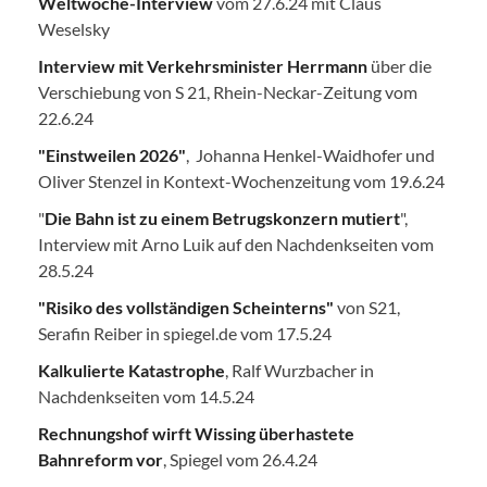
Weltwoche-Interview
vom 27.6.24 mit Claus
Weselsky
Interview mit Verkehrsminister Herrmann
über die
Verschiebung von S 21, Rhein-Neckar-Zeitung vom
22.6.24
"Einstweilen 2026"
, Johanna Henkel-Waidhofer und
Oliver Stenzel in Kontext-Wochenzeitung vom 19.6.24
"
Die Bahn ist zu einem Betrugskonzern mutiert
",
Interview mit Arno Luik auf den Nachdenkseiten vom
28.5.24
"Risiko des vollständigen Scheinterns"
von S21,
Serafin Reiber in spiegel.de vom 17.5.24
Kalkulierte Katastrophe
, Ralf Wurzbacher in
Nachdenkseiten vom 14.5.24
Rechnungshof wirft Wissing überhastete
Bahnreform vor
, Spiegel vom 26.4.24