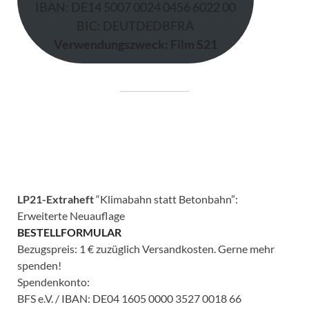
IBAN: DE14 5007 0024 0456 6022 00
BIC: DEUTDEDBFRA
Verwendungszweck: Film S21
LP21-Extraheft
“Klimabahn statt Betonbahn”:
Erweiterte Neuauflage
BESTELLFORMULAR
Bezugspreis: 1 € zuzüglich Versandkosten. Gerne mehr
spenden!
Spendenkonto:
BFS e.V. / IBAN: DE04 1605 0000 3527 0018 66