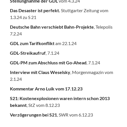
Stellungnahme der GDL
vom 4.3.24
Das Desaster ist perfekt.
Stuttgarter Zeitung vom
1.3.24 zu S 21
Deutsche Bahn verschiebt Bahn-Projekte
, Telepolis
7.2.24
GDL zum Tarifkonflikt
am 22.1.24
GDL-Streikaufruf
, 7.1.24
GDL-PM zum Abschluss mit Go-Ahead
, 7.1.24
Interview mit Claus Weselsky
, Morgenmagazin vom
2.1.24
Kommentar Arno Luik vom 17.12.23
S21: Kostenexplosionen waren intern schon 2013
bekannt
, StZ vom 8.12.23
Verzögerungen bei S21
, SWR vom 6.12.23