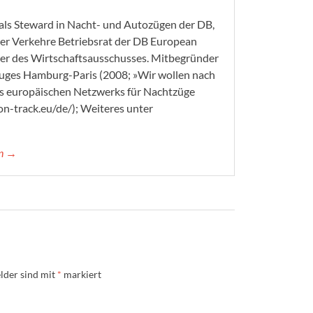
 als Steward in Nacht- und Autozügen der DB,
eser Verkehre Betriebsrat der DB European
her des Wirtschaftsausschusses. Mitbegründer
tzuges Hamburg-Paris (2008; »Wir wollen nach
des europäischen Netzwerks für Nachtzüge
on-track.eu/de/); Weiteres unter
in →
lder sind mit
*
markiert