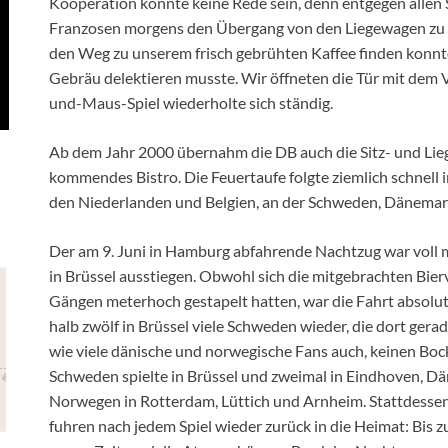
Kooperation konnte keine Rede sein, denn entgegen allen S
Franzosen morgens den Übergang von den Liegewagen zu 
den Weg zu unserem frisch gebrühten Kaffee finden konnt
Gebräu delektieren musste. Wir öffneten die Tür mit dem 
und-Maus-Spiel wiederholte sich ständig.
Ab dem Jahr 2000 übernahm die DB auch die Sitz- und Lie
kommendes Bistro. Die Feuertaufe folgte ziemlich schnell 
den Niederlanden und Belgien, an der Schweden, Dänema
Der am 9. Juni in Hamburg abfahrende Nachtzug war voll mi
in Brüssel ausstiegen. Obwohl sich die mitgebrachten Bier
Gängen meterhoch gestapelt hatten, war die Fahrt absolut 
halb zwölf in Brüssel viele Schweden wieder, die dort gerad
wie viele dänische und norwegische Fans auch, keinen Bo
Schweden spielte in Brüssel und zweimal in Eindhoven, Dä
Norwegen in Rotterdam, Lüttich und Arnheim. Stattdessen 
fuhren nach jedem Spiel wieder zurück in die Heimat: Bis zu