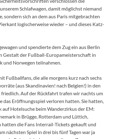
icherheitsvorschriften verschlossen die
unserem Schlafwagen, damit möglichst niemand
e, sondern sich an dem aus Paris mitgebrachten
Vierkant logischerweise wieder – und dieses Katz-
gewagen und spendierte dem Zug ein aus Berlin
in Gestalt der Fußball-Europameisterschaft in
rk und Norwegen teilnahmen.
t Fußballfans, die alle morgens kurz nach sechs
vorräte (aus Skandinavien! nach Belgien!) in den
friedlich. Auf der Rückfahrt trafen wir nachts um
e das Eröffnungsspiel verloren hatten. Sie hatten,
ck auf Hotelsuche beim Wanderzirkus der EM:
nemark in Brügge, Rotterdam und Lüttich,
hatten die Fans Interrail-Tickets gekauft und
m nächsten Spiel in drei bis fünf Tagen war ja