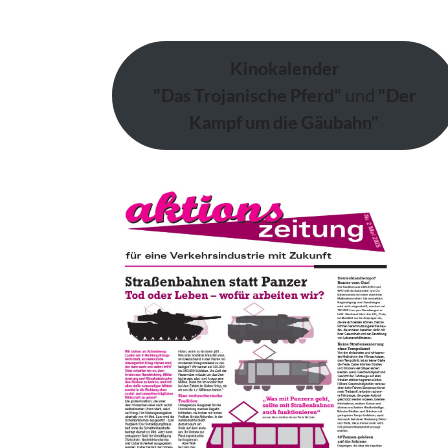
Kinokalender
"Das Trojanische Pferd"
und
"Der
Kampf um die Gäubahn"