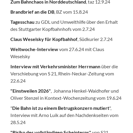
Zum Bahnchaos in Norddeutschland
, taz 12.9.24
Brandbrief an die DB
, BZ vom 15.8.24
Tagesschau
zu GDL und Umwelthilfe über den Erhalt
des Stuttgarter Kopfbahnhofs vom 2.7.24
Claus Weselsky für Kopfbahhof
, Südkurier 2.7.24
Weltwoche-Interview
vom 27.6.24 mit Claus
Weselsky
Interview mit Verkehrsminister Herrmann
über die
Verschiebung von S 21, Rhein-Neckar-Zeitung vom
22.6.24
"Einstweilen 2026"
, Johanna Henkel-Waidhofer und
Oliver Stenzel in Kontext-Wochenzeitung vom 19.6.24
"
Die Bahn ist zu einem Betrugskonzern mutiert
",
Interview mit Arno Luik auf den Nachdenkseiten vom
28.5.24
"Risiko des vollständigen Scheinterns"
von S21,