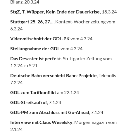
Bilanz, 20.3.24
StgZ, T. Wüpper, Kein Ende der Dauerkrise,
18.3.24
Stuttgart 25, 26, 27...
, Kontext-Wochenzeitung vom
6.3.24
Videomitschnitt der GDL-PK
vom 4.3.24
Stellungnahme der GDL
vom 4.3.24
Das Desaster ist perfekt.
Stuttgarter Zeitung vom
1.3.24 zu S 21
Deutsche Bahn verschiebt Bahn-Projekte
, Telepolis
7.2.24
GDL zum Tarifkonflikt
am 22.1.24
GDL-Streikaufruf
, 7.1.24
GDL-PM zum Abschluss mit Go-Ahead
, 7.1.24
Interview mit Claus Weselsky
, Morgenmagazin vom
2.1.24