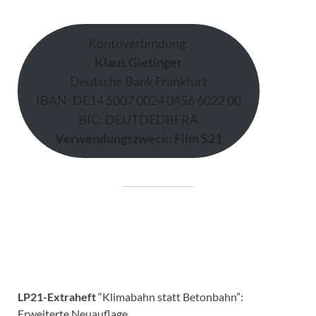
Kontoverbindung:
Klaus Gietinger
Deutsche Bank Frankfurt
IBAN: DE14 5007 0024 0456 6022 00
BIC: DEUTDEDBFRA
Verwendungszweck: Film S21
LP21-Extraheft
“Klimabahn statt Betonbahn”:
Erweiterte Neuauflage