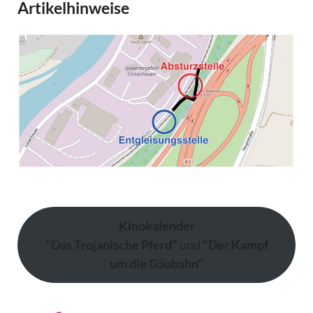
Artikelhinweise
Kinokalender
"Das Trojanische Pferd"
und
"Der Kampf
um die Gäubahn"