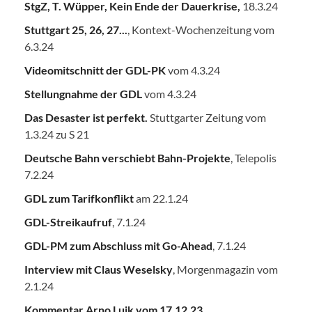
StgZ, T. Wüpper, Kein Ende der Dauerkrise,
18.3.24
Stuttgart 25, 26, 27...
, Kontext-Wochenzeitung vom
6.3.24
Videomitschnitt der GDL-PK
vom 4.3.24
Stellungnahme der GDL
vom 4.3.24
Das Desaster ist perfekt.
Stuttgarter Zeitung vom
1.3.24 zu S 21
Deutsche Bahn verschiebt Bahn-Projekte
, Telepolis
7.2.24
GDL zum Tarifkonflikt
am 22.1.24
GDL-Streikaufruf
, 7.1.24
GDL-PM zum Abschluss mit Go-Ahead
, 7.1.24
Interview mit Claus Weselsky
, Morgenmagazin vom
2.1.24
Kommentar Arno Luik vom 17.12.23