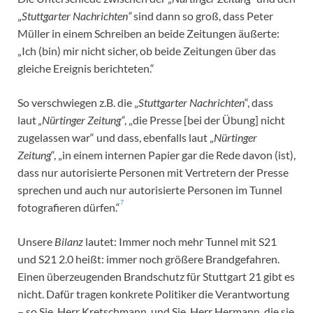
„
Stuttgarter Nachrichten“
sind dann so groß, dass Peter
Müller in einem Schreiben an beide Zeitungen äußerte:
„Ich (bin) mir nicht sicher, ob beide Zeitungen über das
gleiche Ereignis berichteten.“
So verschwiegen z.B. die „
Stuttgarter Nachrichten
“, dass
laut
„Nürtinger Zeitung“
, „die Presse [bei der Übung] nicht
zugelassen war“ und dass, ebenfalls laut „
Nürtinger
Zeitung
“, „in einem internen Papier gar die Rede davon (ist),
dass nur autorisierte Personen mit Vertretern der Presse
sprechen und auch nur autorisierte Personen im Tunnel
7
fotografieren dürfen.“
Unsere
Bilanz
lautet: Immer noch mehr Tunnel mit S21
und S21 2.0 heißt: immer noch größere Brandgefahren.
Einen überzeugenden Brandschutz für Stuttgart 21 gibt es
nicht. Dafür tragen konkrete Politiker die Verantwortung
– so Sie, Herr Kretschmann, und Sie, Herr Hermann, die sie