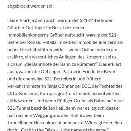
abgeblockt werden soll.
Das erklärt ja dann auch, warum der S21-Miterfinder
Günther Oettinger im Beirat des neuen
Immobilienkonzerns Gröner auftaucht, warum der S21-
Betreiber Ronald Pofalla im selben Immobilienkonzern als
neuer Geschäftsführer wirkt – wobei Gröner wiederum
erklärte, ein wesentliches Anliegen des Konzerns sei es,
sich um „die Bahnhöfe der Bahn zu kümmern“. Das erklärt
auch, warum die Oettinger-Partnerin Friederike Beyer
und die ehemalige S21-Betreiberin und frühere
Verkehrsministerin Tanja Gönner bei ECE, der Tochter des
Otto-Konzerns, Europas größtem Immobilienentwickler,
aktiv wurden. Und wenn Rüdiger Grube als Bahnchef neue
S21-Tunnel beschließen ließ, dann war es logisch, dass er
nach seinem Weggang aus dem Bahntower beim
Tunnelbauer Herrenknecht anheuerte. Wie sagte der Herr
doch: „Cash in the Däsh – is the name of the game!“