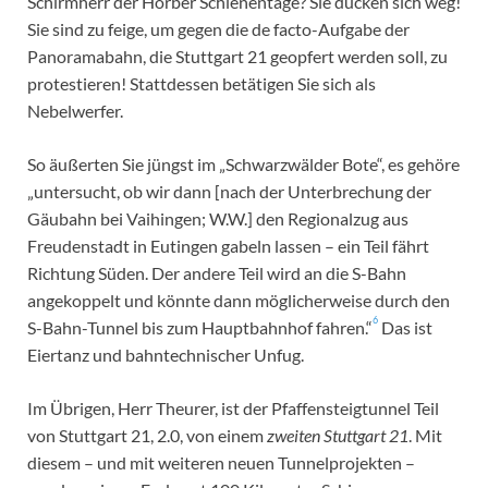
Schirmherr der Horber Schienentage? Sie ducken sich weg!
Sie sind zu feige, um gegen die de facto-Aufgabe der
Panoramabahn, die Stuttgart 21 geopfert werden soll, zu
protestieren! Stattdessen betätigen Sie sich als
Nebelwerfer.
So äußerten Sie jüngst im „Schwarzwälder Bote“, es gehöre
„untersucht, ob wir dann [nach der Unterbrechung der
Gäubahn bei Vaihingen; W.W.] den Regionalzug aus
Freudenstadt in Eutingen gabeln lassen – ein Teil fährt
Richtung Süden. Der andere Teil wird an die S-Bahn
angekoppelt und könnte dann möglicherweise durch den
6
S-Bahn-Tunnel bis zum Hauptbahnhof fahren.“
Das ist
Eiertanz und bahntechnischer Unfug.
Im Übrigen, Herr Theurer, ist der Pfaffensteigtunnel Teil
von Stuttgart 21, 2.0, von einem
zweiten Stuttgart 21
. Mit
diesem – und mit weiteren neuen Tunnelprojekten –