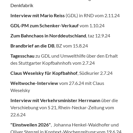
Denkfabrik
Interview mit Mario Reiss
(GDL) in RND vom 2.11.24
GDL-PM zum Schenker-Verkauf
vom 1.10.24
Zum Bahnchaos in Norddeutschland
, taz 12.9.24
Brandbrief an die DB
, BZ vom 15.8.24
Tagesschau
zu GDL und Umwelthilfe über den Erhalt
des Stuttgarter Kopfbahnhofs vom 2.7.24
Claus Weselsky für Kopfbahhof
, Südkurier 2.7.24
Weltwoche-Interview
vom 27.6.24 mit Claus
Weselsky
Interview mit Verkehrsminister Herrmann
über die
Verschiebung von S 21, Rhein-Neckar-Zeitung vom
22.6.24
"Einstweilen 2026"
, Johanna Henkel-Waidhofer und
Oliver Stenzel in Kontext-Wochenzeitung vom 19.6.24