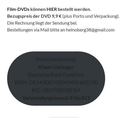
Film-DVDs
können
HIER
bestellt werden.
Bezugspreis der DVD
9,9 €
(plus Porto und Verpackung).
Die Rechnung liegt der Sendung bei.
Bestellungen via Mail bitte an heinoberg38@gmail.com
Kontoverbindung:
Klaus Gietinger
Deutsche Bank Frankfurt
IBAN: DE14 5007 0024 0456 6022 00
BIC: DEUTDEDBFRA
Verwendungszweck: Film S21