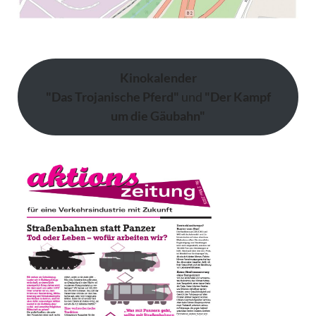
Kinokalender
"Das Trojanische Pferd"
und
"Der Kampf
um die Gäubahn"