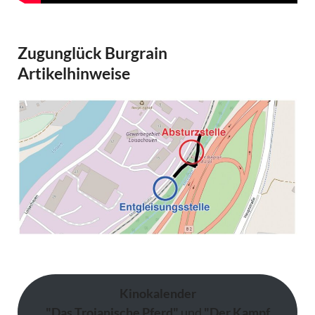
Zugunglück Burgrain
Artikelhinweise
Kinokalender
"Das Trojanische Pferd"
und
"Der Kampf