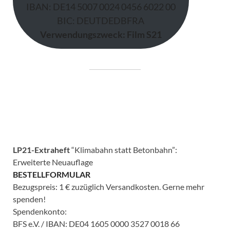
IBAN: DE14 5007 0024 0456 6022 00
BIC: DEUTDEDBFRA
Verwendungszweck: Film S21
LP21-Extraheft
“Klimabahn statt Betonbahn”:
Erweiterte Neuauflage
BESTELLFORMULAR
Bezugspreis: 1 € zuzüglich Versandkosten. Gerne mehr
spenden!
Spendenkonto:
BFS e.V. / IBAN: DE04 1605 0000 3527 0018 66