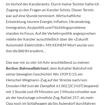
im Vorhof des Kanzleramts: Durch meine Tochter hatte ich
Zugang zu den Fragen an Kanzler Scholz. Dieser Termin
war auf eine Stunde terminiert. Wirtschaftliche
Entwicklung, teurere Energie, Inflation, Ukrainekrieg,
Immigration, Asylpolitik und Flüchtlingsprobleme
standen im Focus. Auf die Verkehrspolitik angesprochen
redete der Kanzler ausschließlich über die »Zukunft
Automobil-Elektrizität«: Mit KEINEM Wort wurde von
ihm die BAHN erwähnt…
Das war mir zu viel: Ich fuhr anschließend zu meinen
Berliner Bahnwallfahrtsort
,
dem Anhalter Bahnhof mit
seiner bewegten Geschichte! Wo 1939 D 53, ein
Henschel-Wegmann-Zug auf der Strecke nach/von
Dresden Hbf
(von der Dampflok 61 002 [2C3 h3T] bespannt)
mit 1 Stunde und 49 Minuten um 1 Minute schneller war
als der heutzutage schnellste Zug, RailJet 257; als mein
Opa noch im Schlafwagen ab/bis Aulendorf durchfahren