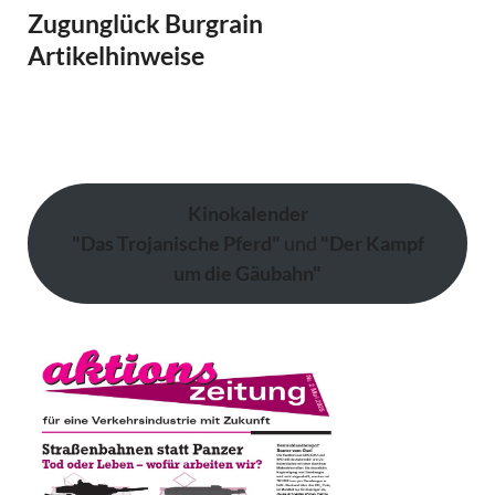
Zugunglück Burgrain
Artikelhinweise
Kinokalender
"Das Trojanische Pferd"
und
"Der Kampf
um die Gäubahn"