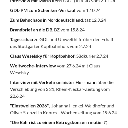
Interview mit Mario Reiss
(GDL) in RND vom 2.11.24
GDL-PM zum Schenker-Verkauf
vom 1.10.24
Zum Bahnchaos in Norddeutschland
, taz 12.9.24
Brandbrief an die DB
, BZ vom 15.8.24
Tagesschau
zu GDL und Umwelthilfe über den Erhalt
des Stuttgarter Kopfbahnhofs vom 2.7.24
Claus Weselsky für Kopfbahhof
, Südkurier 2.7.24
Weltwoche-Interview
vom 27.6.24 mit Claus
Weselsky
Interview mit Verkehrsminister Herrmann
über die
Verschiebung von S 21, Rhein-Neckar-Zeitung vom
22.6.24
"Einstweilen 2026"
, Johanna Henkel-Waidhofer und
Oliver Stenzel in Kontext-Wochenzeitung vom 19.6.24
"
Die Bahn ist zu einem Betrugskonzern mutiert
",