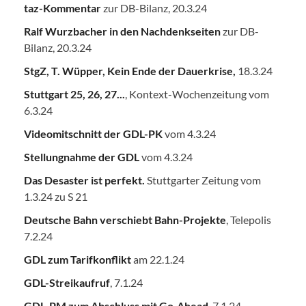
taz-Kommentar
zur DB-Bilanz, 20.3.24
Ralf Wurzbacher in den Nachdenkseiten
zur DB-
Bilanz, 20.3.24
StgZ, T. Wüpper, Kein Ende der Dauerkrise,
18.3.24
Stuttgart 25, 26, 27...
, Kontext-Wochenzeitung vom
6.3.24
Videomitschnitt der GDL-PK
vom 4.3.24
Stellungnahme der GDL
vom 4.3.24
Das Desaster ist perfekt.
Stuttgarter Zeitung vom
1.3.24 zu S 21
Deutsche Bahn verschiebt Bahn-Projekte
, Telepolis
7.2.24
GDL zum Tarifkonflikt
am 22.1.24
GDL-Streikaufruf
, 7.1.24
GDL-PM zum Abschluss mit Go-Ahead
, 7.1.24