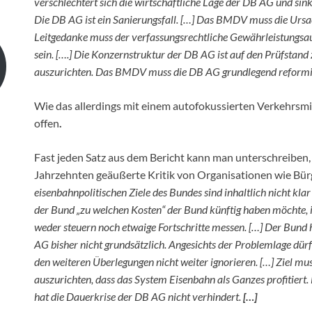
verschlechtert sich die wirtschaftliche Lage der DB AG und sin
Die DB AG ist ein Sanierungsfall. […] Das BMDV muss die Urs
Leitgedanke muss der verfassungsrechtliche Gewährleistungsau
sein. [….] Die Konzernstruktur der DB AG ist auf den Prüfstand z
auszurichten. Das BMDV muss die DB AG grundlegend reformie
Wie das allerdings mit einem autofokussierten Verkehrsmini
offen
.
Fast jeden Satz aus dem Bericht kann man unterschreiben, e
Jahrzehnten geäußerte Kritik von Organisationen wie Bürg
eisenbahnpolitischen Ziele des Bundes sind inhaltlich nicht klar 
der Bund „zu welchen Kosten“ der Bund künftig haben möchte, 
weder steuern noch etwaige Fortschritte messen. […] Der Bund h
AG bisher nicht grundsätzlich. Angesichts der Problemlage dür
den weiteren Überlegungen nicht weiter ignorieren. […] Ziel 
auszurichten, dass das System Eisenbahn als Ganzes profitiert. 
hat die Dauerkrise der DB AG nicht verhindert.
[…]