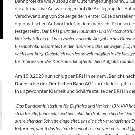
Bahnprojekte wie Ausbau der Güterumgehungsbahn, 2. El
die alle massive Auswirkungen auf die Auslegung des Bah
Verschwendung von Steuergeldern erster Güte darstellen 
diplomatischen Antwortbrief, in dem man sich für unsere
festgestellt:
„Der BRH prüft die Haushalts- und Wirtschaftsf
Wirtschaftlichkeit. Dazu zählen auch die Ausgaben des Bunde
Eisenbahnbundesamtes für den Bau von Schienenwegen. [….] Ih
nach Hamburg-Diebsteich werden soweit möglich in die hiesige
Ihr Interesse an der Kontrolle der öffentlichen Aufgaben danke i
Am 15.3.2023 nun schlug der BRH in seinem
„Bericht nac
Dauerkrise der Deutschen Bahn AG“
zurück. Jetzt gibt e
In ungewohnter Klarheit und Schärfe stellte der BRH in dem
„Das Bundesministerium für Digitales und Verkehr (BMVV) hat 
strukturelle, finanzielle und betriebliche Probleme bei der De
ausreichenden Schritte eingeleitet, um die sich verschärfende 
Reformen, damit das System Eisenbahn seine verkehrs- und
kl