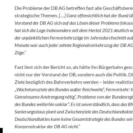
Die Probleme der DB AG betreffen fast alle Geschäftsbere
strategische Themen.
[….] Ganz offensichtlich hat der Bund üb
Vorstand der DB AG sich auf das Lösen dieser Probleme fokussi
hat sich die Lage insbesondere seit dem Herbst 2021 deutlich we
der unpünktlichen Fernverkehrszüge im Jahresdurchschnitt auf
Monate war auch jeder zehnte Regionalverkehrszug der DB AG 
Züge.“
Fast liest sich der Bericht so, als hätte ihn Bürgerbahn ge
nicht nur der Vorstand der DB, sondern auch die Politik. 
Ziele bezüglich des Bahnverkehrs werden – leider realistisc
„
Wachstumsziele des Bundes außer Reichweite“, Fernverkehr: W
Gemeinsame Anstrengung nötig“, Probleme von der Bundesregie
des Bundes weiterhin unklar“. Es ist unverständlich, dass das
Sanierungsstaus plant und Zwischenziele des Deutschlandtaktes 
Deutschlandtaktes kann keine Gesamtstrategie des Bundes sein.
Konzernstruktur der DB AG nicht.“