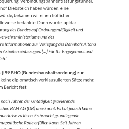
bquerung, Verbindungsbahnentlastungstunnel,
nhof Diebsteich haben würden, eine
würde, bekamen wir einen höflichen
 Hinweise bedankte. Dann wurde lapidar
ührung des Bundes auf Ordnungsmäßigkeit und
sverkehrsministeriums und des
re Informationen zur Verlegung des Bahnhofs Altona
n Arbeiten einbezogen. […]
Für Ihr Engagement und
ch.“
h § 99 BHO (Bundeshaushaltsordnung) zur
s keine diplomatisch verklausulierten Sätze mehr.
 Bericht fest:
nach Jahren der Untätigkeit gravierende
utschen BAN AG (DB) anerkannt. Es hat jedoch keine
Dauerkrise zu lösen. Es braucht grundlegende
imapolitische Rolle
erfüllen kann. Seit Jahren