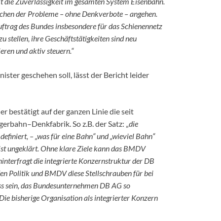
kt die Zuverlässigkeit im gesamten System Eisenbahn.
achen der Probleme – ohne Denkverbote – angehen.
ftrag des Bundes insbesondere für das Schienennetz
u stellen, ihre Geschäftstätigkeiten sind neu
ren und aktiv steuern.“
ster geschehen soll, lässt der Bericht leider
r bestätigt auf der ganzen Linie die seit
erbahn–Denkfabrik. So z.B. der Satz: „
die
definiert, –
„was für eine Bahn“ und „wieviel Bahn“
ist ungeklärt. Ohne klare Ziele kann das BMDV
interfragt die integrierte Konzernstruktur der DB
fen Politik und BMDV diese Stellschrauben für bei
muss sein, das Bundesunternehmen DB AG so
Die bisherige Organisation als integrierter Konzern