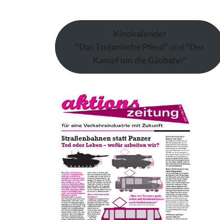
Kinokalender
"Das Trojanische Pferd"
und
"Der
Kampf um die Gäubahn"