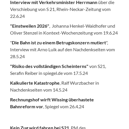
Interview mit Verkehrsminister Herrmann
über die
Verschiebung von S 21, Rhein-Neckar-Zeitung vom
22.6.24
"Einstweilen 2026"
, Johanna Henkel-Waidhofer und
Oliver Stenzel in Kontext-Wochenzeitung vom 19.6.24
"
Die Bahn ist zu einem Betrugskonzern mutiert
",
Interview mit Arno Luik auf den Nachdenkseiten vom
28.5.24
"Risiko des vollständigen Scheinterns"
von S21,
Serafin Reiber in spiegel.de vom 17.5.24
Kalkulierte Katastrophe
, Ralf Wurzbacher in
Nachdenkseiten vom 14.5.24
Rechnungshof wirft Wissing überhastete
Bahnreform vor
, Spiegel vom 26.4.24
Kein Zug wird fahren bei S21
. PM des