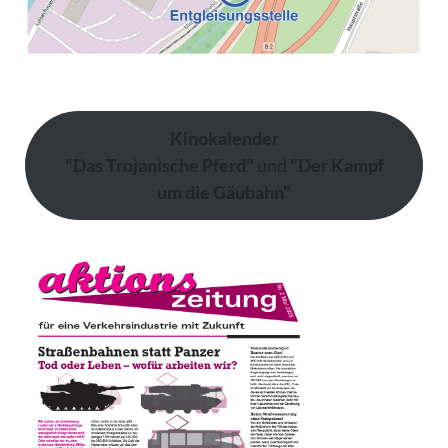
Kinokalender
"Das Trojanische Pferd"
und
"Der Kampf
um die Gäubahn"