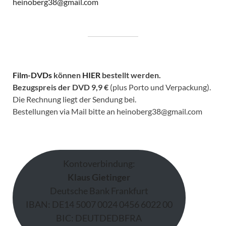
heinoberg38@gmail.com
Film-DVDs
können
HIER
bestellt werden.
Bezugspreis der DVD
9,9 €
(plus Porto und Verpackung).
Die Rechnung liegt der Sendung bei.
Bestellungen via Mail bitte an heinoberg38@gmail.com
Kontoverbindung:
Klaus Gietinger
Deutsche Bank Frankfurt
IBAN: DE14 5007 0024 0456 6022 00
BIC: DEUTDEDBFRA