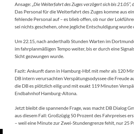
Ansage:
„Die Weiterfahrt des Zuges verzögert sich bis 21.05“,
d
Das Personal für die Weiterfahrt des Zuges komme aus ei
fehlende Personal auf – es blieb offen, ob nur der Lokführ
sei nichts geschehen, ohne jegliche Entschuldigung wurde 
Um 22.15, nach anderthalb Stunden Warten im Dortmunder
im fahrplanmäßigen Tempo weiter, bis er durch eine Signa
Sicht gezwungen wurde.
Fazit: Ankunft dann in Hamburg-Hbf. mit mehr als 120 Min
DB intern verursachten Verspätungsodyssee die Freude auf
die DB es plötzlich eilig und mit exakt 119 Minuten Versp
Endbahnhof Hamburg-Altona.
Jetzt bleibt die spannende Frage, was macht DB Dialog Gm
aus diesem Fall: Großzügig 50 Prozent des Fahrpreises ers
– weil eine Minute zur Zwei-Stundengrenze fehlt, nur 25 P