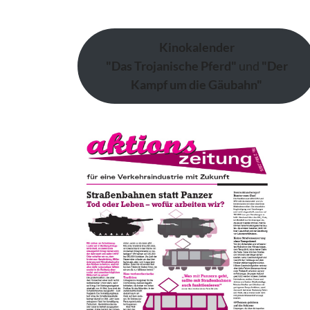
Kinokalender
"Das Trojanische Pferd"
und
"Der
Kampf um die Gäubahn"