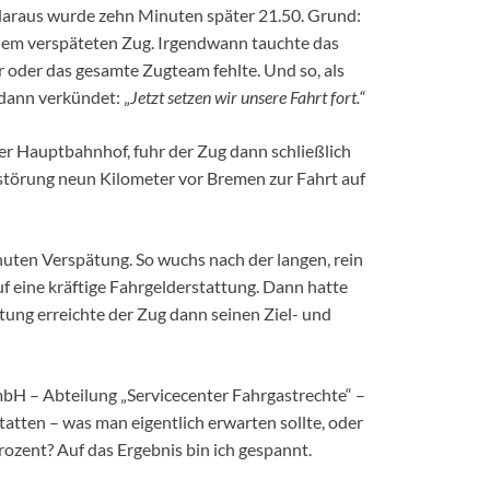
araus wurde zehn Minuten später 21.50. Grund:
nem verspäteten Zug. Irgendwann tauchte das
er oder das gesamte Zugteam fehlte. Und so, als
dann verkündet: „
Jetzt setzen wir unsere Fahrt fort.“
 Hauptbahnhof, fuhr der Zug dann schließlich
lstörung neun Kilometer vor Bremen zur Fahrt auf
uten Verspätung. So wuchs nach der langen, rein
 eine kräftige Fahrgelderstattung. Dann hatte
ätung erreichte der Zug dann seinen Ziel- und
bH – Abteilung „Servicecenter Fahrgastrechte“ –
tatten – was man eigentlich erwarten sollte, oder
rozent? Auf das Ergebnis bin ich gespannt.