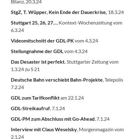
Bilanz, 20.3.24
StgZ, T. Wüpper, Kein Ende der Dauerkrise,
18.3.24
Stuttgart 25, 26, 27...
, Kontext-Wochenzeitung vom
6.3.24
Videomitschnitt der GDL-PK
vom 4.3.24
Stellungnahme der GDL
vom 4.3.24
Das Desaster ist perfekt.
Stuttgarter Zeitung vom
1.3.24 zu S 21
Deutsche Bahn verschiebt Bahn-Projekte
, Telepolis
7.2.24
GDL zum Tarifkonflikt
am 22.1.24
GDL-Streikaufruf
, 7.1.24
GDL-PM zum Abschluss mit Go-Ahead
, 7.1.24
Interview mit Claus Weselsky
, Morgenmagazin vom
2.1.24