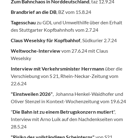
Zum Bahnchaos in Norddeutschland
, taz 12.9.24
Brandbrief an die DB
, BZ vom 15.8.24
Tagesschau
zu GDL und Umwelthilfe über den Erhalt
des Stuttgarter Kopfbahnhofs vom 2.7.24
Claus Weselsky für Kopfbahhof
, Südkurier 2.7.24
Weltwoche-Interview
vom 27.6.24 mit Claus
Weselsky
Interview mit Verkehrsminister Herrmann
über die
Verschiebung von S 21, Rhein-Neckar-Zeitung vom
22.6.24
"Einstweilen 2026"
, Johanna Henkel-Waidhofer und
Oliver Stenzel in Kontext-Wochenzeitung vom 19.6.24
"
Die Bahn ist zu einem Betrugskonzern mutiert
",
Interview mit Arno Luik auf den Nachdenkseiten vom
28.5.24
"Risiko des vollständigen Scheinterns"
von S21,