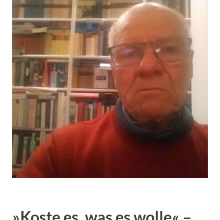
»
Koste es, was es wolle« –