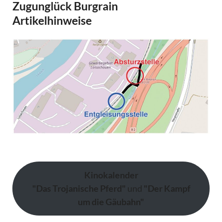
Zugunglück Burgrain
Artikelhinweise
Kinokalender
"Das Trojanische Pferd"
und
"Der Kampf
um die Gäubahn"