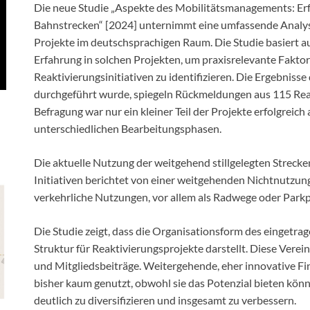
Die neue Studie „Aspekte des Mobilitätsmanagements: Erfo
Bahnstrecken“ [2024] unternimmt eine umfassende Analy
Projekte im deutschsprachigen Raum. Die Studie basiert a
Erfahrung in solchen Projekten, um praxisrelevante Faktor
Reaktivierungsinitiativen zu identifizieren. Die Ergebniss
durchgeführt wurde, spiegeln Rückmeldungen aus 115 Rea
Befragung war nur ein kleiner Teil der Projekte erfolgreic
unterschiedlichen Bearbeitungsphasen.
Die aktuelle Nutzung der weitgehend stillgelegten Strecken
Initiativen berichtet von einer weitgehenden Nichtnutzung
verkehrliche Nutzungen, vor allem als Radwege oder Parkp
Die Studie zeigt, dass die Organisationsform des eingetra
Struktur für Reaktivierungsprojekte darstellt. Diese Verei
und Mitgliedsbeiträge. Weitergehende, eher innovative
bisher kaum genutzt, obwohl sie das Potenzial bieten könnt
deutlich zu diversifizieren und insgesamt zu verbessern.