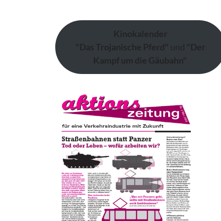
Kinokalender
"Das Trojanische Pferd"
und
"Der
Kampf um die Gäubahn"