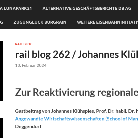
A LUNAPARK21
ALTERNATIVE GESCHÄFTSBERICHTE DB AG
NG
ZUGUNGLÜCK BURGRAIN
WEITERE EISENBAHNINITIAT
RAIL BLOG
rail blog 262 / Johannes Klü
13. Februar 2024
Zur Reaktivierung regional
Gastbeitrag von Johannes Klühspies, Prof. Dr. habil. Dr
Angewandte Wirtschaftswissenschaften (School of Ma
Deggendorf