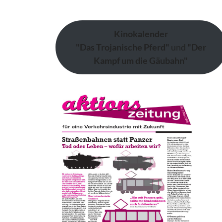
Kinokalender
"Das Trojanische Pferd"
und
"Der
Kampf um die Gäubahn"