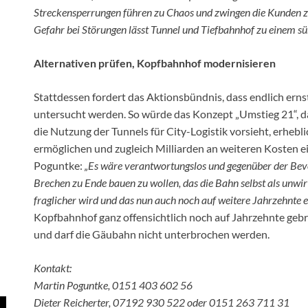
Streckensperrungen führen zu Chaos und zwingen die Kunden zur
Gefahr bei Störungen lässt Tunnel und Tiefbahnhof zu einem sü
Alternativen prüfen, Kopfbahnhof modernisieren
Stattdessen fordert das Aktionsbündnis, dass endlich erns
untersucht werden. So würde das Konzept „Umstieg 21“, 
die Nutzung der Tunnels für City-Logistik vorsieht, erheb
ermöglichen und zugleich Milliarden an weiteren Kosten 
Poguntke:
„Es wäre verantwortungslos und gegenüber der Bevö
Brechen zu Ende bauen zu wollen, das die Bahn selbst als unwi
fraglicher wird und das nun auch noch auf weitere Jahrzehnte ei
Kopfbahnhof ganz offensichtlich noch auf Jahrzehnte gebr
und darf die Gäubahn nicht unterbrochen werden.
Kontakt:
Martin Poguntke, 0151 403 602 56
Dieter Reicherter, 07192 930 522 oder 0151 263 711 31