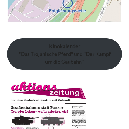
Kinokalender
"Das Trojanische Pferd"
und
"Der Kampf
um die Gäubahn"